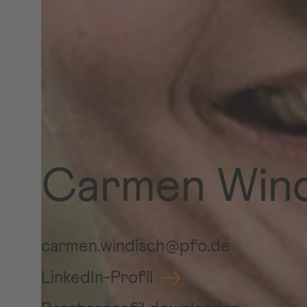
Carmen Wind
carmen.windisch@pfo.de
LinkedIn-Profil