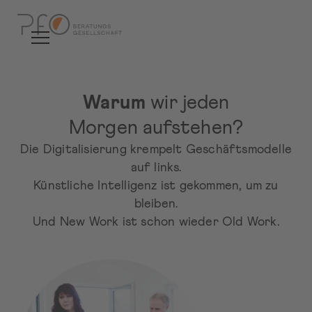
PfO
Warum
wir jeden
Beratungsgesellschaft:
Morgen aufstehen?
Psychologie
Die Digitalisierung krempelt Geschäftsmodelle
auf links.
für
Künstliche Intelligenz ist gekommen, um zu
Organisationen,
bleiben.
Und New Work ist schon wieder Old Work.
Führung
und
New
Work