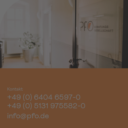
Kontakt
+49 (0) 6404 6597-0
+49 (0) 5131 975582-0
info@pfo.de