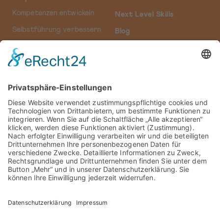
Kompetenzen entwickeln
Next Level Skills
Selbstführung verbessern
Blog
Führungskraft entfalten
Wir
Leadership neu denken
Impressum
Persönlich weiterentwickeln
AGB
Datenschutz
Cookie-Einstellungen
Kostenfreies
Erstgespräch